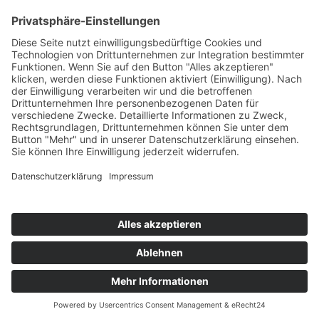
Arkadien – en zentraler mythologischer Begriff und
zugleich ein Topos in Literatur und Malerei. Markus
Lüpertz eröffnet dem Leser in seinem neuen Buch die
Sicht auf seine Auseinandersetzung mit dem
Sehnsuchtsort aller Wünsche und Utopien Mehr Lesen
VivArte ist eine Stiftung mit dem Zweck der Kultur-Förderung,
insbesondere von Kunst, Musik und Literatur zum Wohle einer
breiten Öffentlichkeit.
Impressum
Datenschutzerklärung