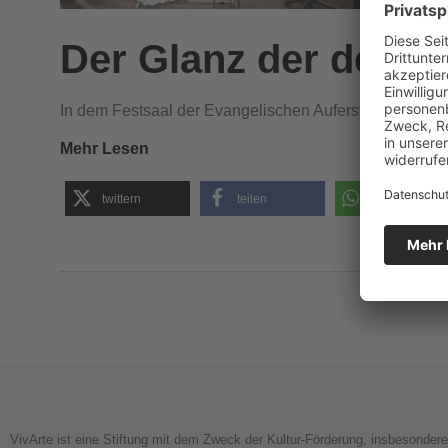
Der Glanz der deut
In dem Festsaal der Evangelischen Auferstehungskirc
Mehr Lesen
twittern
teilen
teilen
VivArte ist eine Stiftung mit dem Zweck der Kultur-Förderung, insbesonder