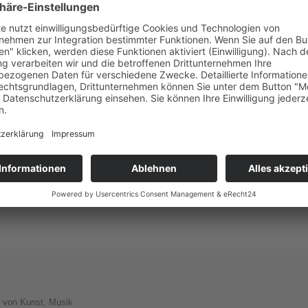
schen Romantik
he
teilen
mitteilen
drucken
e von Kunst, Musik