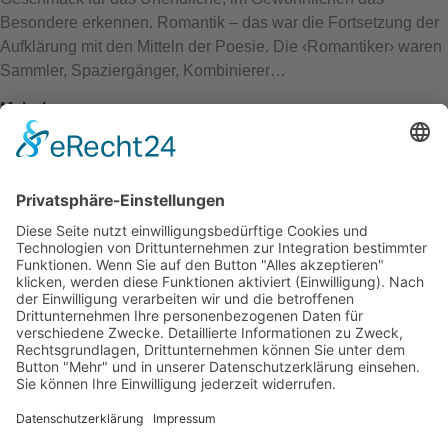
Besondere erkennen. Romantik – das war die Fortsetzung der
Aufklärung mit den Mitteln der Poesie. Die ‹Romantiker› waren
Sammler, Spaziergänger, Kombinierer…
Mehr Lesen
twittern
teilen
teilen
teilen
mitteilen
drucken
VivArte ist eine Stiftung mit dem Zweck der Kultur-Förderung,
insbesondere von Kunst, Musik und Literatur zum Wohle einer