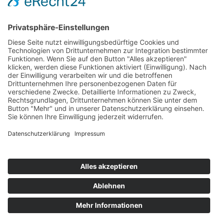
twittern
teilen
teilen
teilen
mitteilen
drucken
VivArte ist eine Stiftung mit dem Zweck der Kultur-Förderung,
insbesondere von Kunst, Musik und Literatur zum Wohle einer
breiten Öffentlichkeit.
Impressum
Datenschutzerklärung
© 2023 All Rights Reserved